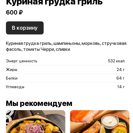
Куриная грудка гриль
600 ₽
В корзину
Куриная грудка гриль, шампиньоны, морковь, стручковая
фасоль, томаты Черри, сливки.
Энерг. ценность
532 ккал
Жиры
24 г
Белки
64 г
Углеводы
14 г
Мы рекомендуем