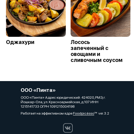
Оджахури
Лосось
запеченный с
овощами и
сливочным соусом
ООО «Пинта»
ООО «Пинта» Адрес юридический: 424020, РМЭ, г.
Йошкар-Ола, ул. Красноармейская, д.107 ИНН
1215141733 ОГРН 1091215004198
Работает на эффективном ядре
Foodpicásso
ver. 3.2