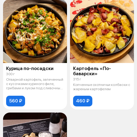
Курица по-посадски
Картофель «По-
баварски»
300 г
315 г
Отварной картофель, запеченный
с кусочками куриного филе,
Копченные охотничьи колбаски с
грибами и луком под сливочным
жареным картофелем
со
560 ₽
460 ₽