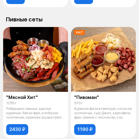
Пивные сеты
ХИТ
"Мясной Хит"
"Пивоман"
1255 г
570 г
Ребрышки свиные, крылья
Куриное филе в темпуре, сосиски
куриные, бекон фри, колбаски
охотничьи, сыр Джил, картофель
охотничьи, куриная грудка гриль,
фри, гренки с чесноком, соу
карт
2430 ₽
1190 ₽