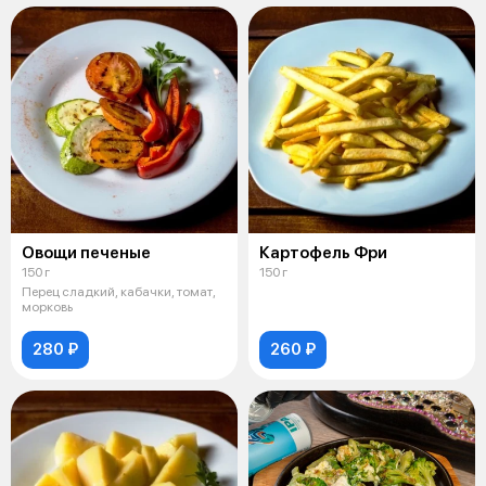
Овощи печеные
Картофель Фри
150 г
150 г
Перец сладкий, кабачки, томат,
морковь
280 ₽
260 ₽