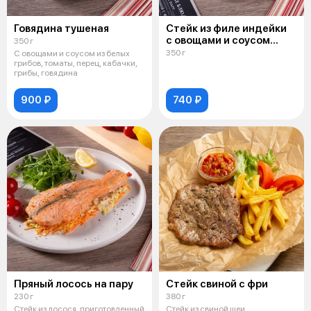
Говядина тушеная
Стейк из филе индейки
с овощами и соусом
350 г
песто
350 г
С овощами и соусом из белых
грибов, томаты, перец, кабачки,
грибы, говядина
900 ₽
740 ₽
Пряный лосось на пару
Стейк свиной с фри
230 г
380 г
Стейк из лосося, приготовленный
Стейк из свиной шеи,