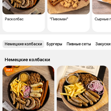
Расколбас
"Пивоман"
Сырные 
Немецкие колбаски
Бургеры
Пивные сеты
Закуски 
Немецкие колбаски
ХИТ