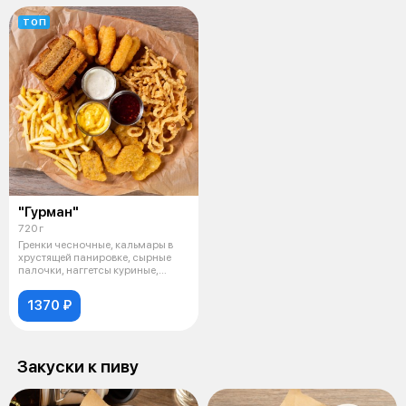
ТОП
"Гурман"
720 г
Гренки чесночные, кальмары в
хрустящей панировке, сырные
палочки, наггетсы куриные,
картоф
1370 ₽
Закуски к пиву