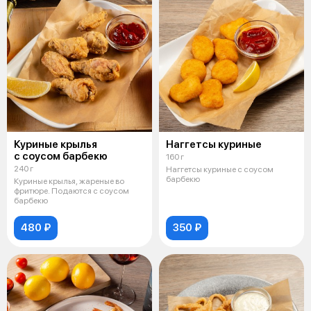
Куриные крылья
Наггетсы куриные
с соусом барбекю
160 г
240 г
Наггетсы куриные с соусом
барбекю
Куриные крылья, жареные во
фритюре. Подаются с соусом
барбекю
480 ₽
350 ₽