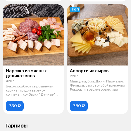
ТОП
Нарезка из мясных
Ассорти из сыров
деликатесов
220 г
420 г
Маасдам, Бри, Джил, Пармезан,
Фетакса, сыр с голубой плесенью
Бекон, колбаса сыровяленая,
Рокфорти, грецкие орехи, изю
куриная грудка варено-
копченая, колбаски "Дачные",
корейка сви
730 ₽
750 ₽
Гарниры