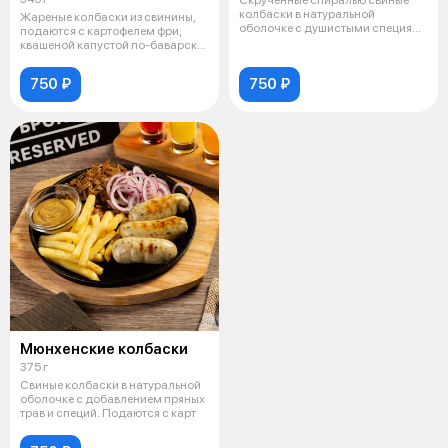
Скрученные спиралью свиные
колбаски в натуральной
Жареные колбаски из свинины,
оболочке с душистыми специями
подаются с картофелем фри,
и майорано
квашеной капустой по-баварски,
мар
750 ₽
750 ₽
Мюнхенские колбаски
375 г
Свиные колбаски в натуральной
оболочке с добавлением пряных
трав и специй. Подаются с карт