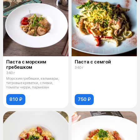
Паста с морским
Паста с семгой
гребешком
340 г
340 г
Морские гребешки, кальмары,
тигровые креветки, сливки,
томаты черри, пармезан
810 ₽
750 ₽