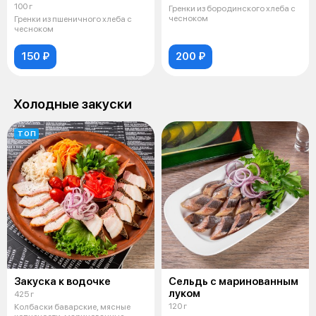
100 г
Гренки из бородинского хлеба с
чесноком
Гренки из пшеничного хлеба с
чесноком
150 ₽
200 ₽
Холодные закуски
ТОП
Закуска к водочке
Сельдь с маринованным
луком
425 г
120 г
Колбаски баварские, мясные