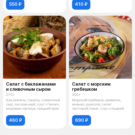
550 ₽
410 ₽
Салат с баклажанами
Салат с морским
и сливочным сыром
гребешком
270 г
350 г
Баклажаны, томаты, сливочный
Морской гребешок, креветки,
сыр, лук красный, соус «Чили»,
ананас, руккола, салат
медовая горчица, грецкий орех
листовой,томат, соус сладкий
Чили, кунж
460 ₽
690 ₽