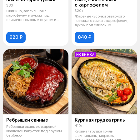
с картофелем
380 г
320 г
Свинина, запеченная с
картофелем и луком под
Жареные кусочки отварного
сливочно-сырным соусом и
говяжьего языка с картофелем,
сыром
луком под сливочно-
майонезным соус
620 ₽
840 ₽
НОВИНКА
Ребрышки свиные
Куриная грудка гриль
410 г
Ребрышки свиные с жареной
квашеной капустой под соусом
Куриная грудка гриль,
барбекю
шампиньоны, морковь,