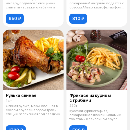
на пару, подается с овощными
обжаренный на гриле, подается с
спагетти из свежего кабачка и
соусом Айвар, картофелем фри, и
помид
950 ₽
810 ₽
Рулька свиная
Фрикасе из курицы
с грибами
1 шт
225 г
Свиная рулька, маринованная в
соевом соусе с набором трав и
Кусочки куриного филе,
специй, запеченная под сладким
обжаренные с шампиньонами и
томатами в сливочном соусе.
Подаются с