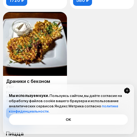
1720 ₽
580 ₽
Драники с беконом
210 г
Горячие картофельные оладьи с
Мы используем куки.
Пользуясь сайтом, вы даёте согласие на
поджаренным хрустящим
беконом и сметаной.
обработку файлов cookie вашего браузера и использование
аналитических сервисов Яндекс Метрика согласно
политике
конфиденциальности
.
450 ₽
ОК
Пицца