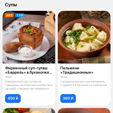
Супы
ХИТ
ТОП
Фирменный суп-гуляш
Пельмени
«Баррель» в буханочке
«Традиционные»
хлеба
400 г
16 шт
Наваристый суп-гуляш из
Натуральные мясные пельмени,
говядины, охотничьих колбасок и
подаются в бульоне со сметаной
овощей, с ароматом паприки и
копче
450 ₽
380 ₽