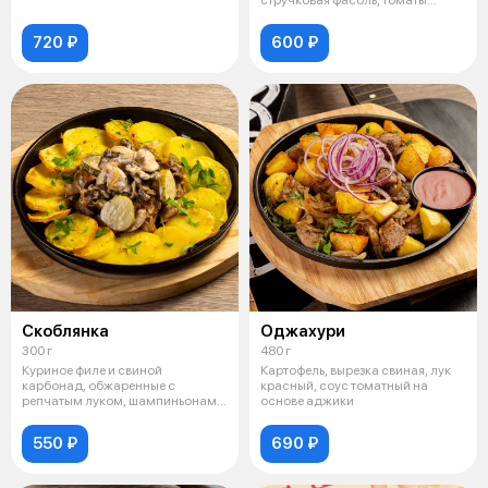
стручковая фасоль, томаты
Черри, сливки.
720 ₽
600 ₽
Скоблянка
Оджахури
300 г
480 г
Куриное филе и свиной
Картофель, вырезка свиная, лук
карбонад, обжаренные с
красный, соус томатный на
репчатым луком, шампиньонами
основе аджики
и маринованными
550 ₽
690 ₽