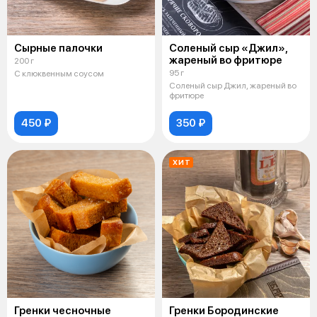
Сырные палочки
Соленый сыр «Джил»,
жареный во фритюре
200 г
95 г
С клюквенным соусом
Соленый сыр Джил, жареный во
фритюре
450 ₽
350 ₽
ХИТ
Гренки чесночные
Гренки Бородинские