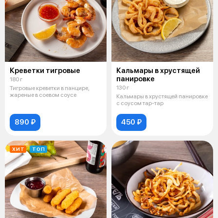
Креветки тигровые
Кальмары в хрустящей
панировке
180 г
130 г
Тигровые креветки в панцире,
жареные в соевом соусе
Кальмары в хрустящей панировке
с соусом тар-тар
890 ₽
450 ₽
ХИТ
ТОП