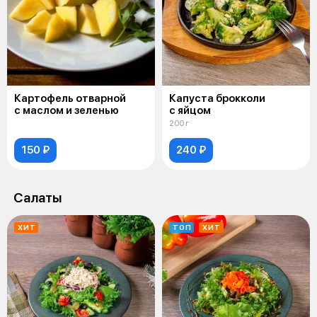
Картофель отварной
Капуста брокколи
с маслом и зеленью
с яйцом
200 г
150 ₽
240 ₽
Салаты
ХИТ
ТОП
ХИТ