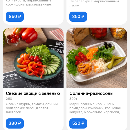
копчености, маринованные
Филе сельди с маринованным
корнишоны, маринованные
луком
томаты Черри,
850 ₽
350 ₽
Свежие овощи с зеленью
Соления-разносолы
260 г
300 г
Свежие огурцы, томаты, сочный
Маринованные: корнишоны,
болгарский перец и салат
помидоры, грибочки, квашеная
листовой.
капуста, морковь по-корейски,
маслин
380 ₽
520 ₽