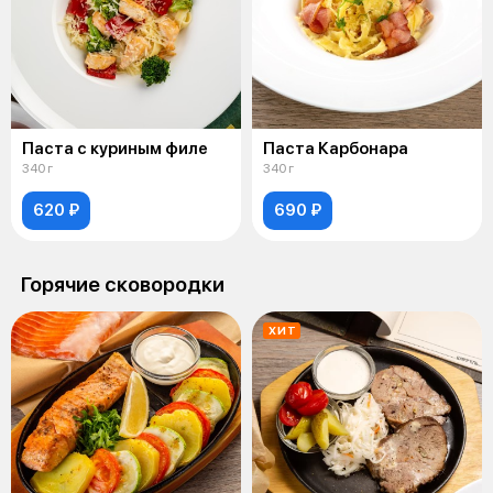
Паста с куриным филе
Паста Карбонара
340 г
340 г
620 ₽
690 ₽
Горячие сковородки
ХИТ