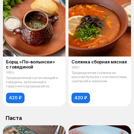
Борщ «По–волынски»
Солянка сборная мясная
с говядиной
380 г
380 г
Традиционная солянка на
мясном бульоне с копченостями,
Традиционный суп из овощей и
сметаной и лимоном
говядины, запеченный в
горшочке под крышкой из
дрожжевого тес
420 ₽
420 ₽
Паста