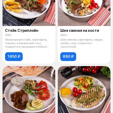
Стейк Стриплойн
Шея свиная на кости
395 г
400 г
Мраморный стейк, картофель,
Шея свиная, картофель, черри,
томаты, клюквенный соус,
грибы, соус сливочно-
подается в прожарке medium
чесночный
well.
1450 ₽
890 ₽