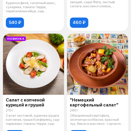
овощей, сыра Фета, листьев
Куриное филе, салатный микс,
салата, маслин и оливок,
сухарики, томаты Черри,
заправлен
перепелиные яйца, сыр
Пармезан, соус
540 ₽
460 ₽
НОВИНКА
Салат с копченой
"Немецкий
курицей и грушей
картофельный салат"
210 г
260 г
Салат листовой, куриная грудка
Обжаренный картофель,
копченая, груша Конференц, сыр
охотничьи колбаски, красный
пармезан, томаты Черри, сыр
лук, бекон и масляно - горчичная
запра