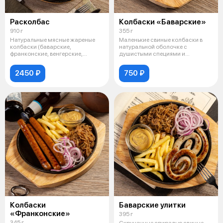
Расколбас
Колбаски «Баварские»
910 г
355 г
Натуральные мясные жареные
Маленькие свиные колбаски в
колбаски (баварские,
натуральной оболочке с
франконские, венгерские,
душистыми специями и
мюнхенские), пода
майораном. Подаютс
2450 ₽
750 ₽
Колбаски
Баварские улитки
«Франконские»
395 г
345 г