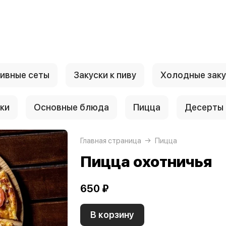
ивные сеты
Закуски к пиву
Холодные заку
ки
Основные блюда
Пицца
Десерты
Главная страница
Пицца
Пицца охотничья
650 ₽
В корзину