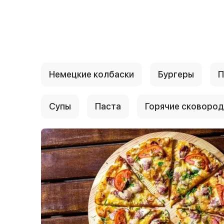
{{ textContacts }}
Немецкие колбаски
Бургеры
П
Супы
Паста
Горячие сковород