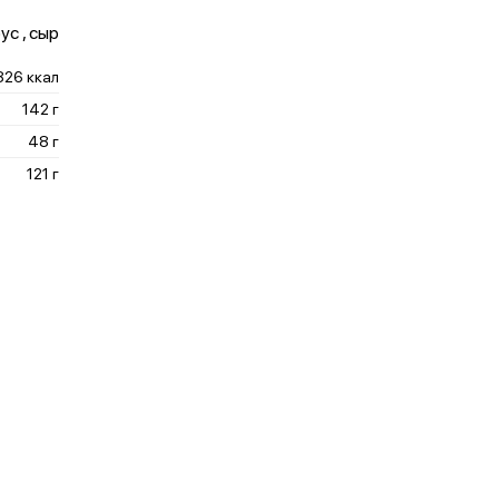
ус , сыр
826 ккал
142 г
48 г
121 г